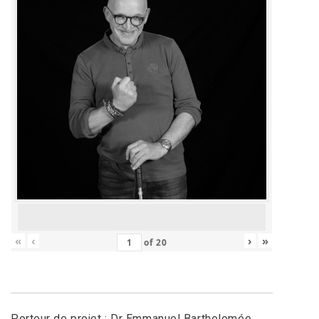
«
‹
›
»
of
20
Porteur de projet : Dr Emmanuel Bartholomée